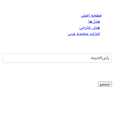
رأس‌الخیمه
صفحه اصلی
/
هتل‌ها
/
هتل خارجی
/
امارات متحده عربی
/
هتل‌های رأس‌الخیمه
رأس‌الخیمه
تاریخ ورود
-
تاریخ خروج
میلادی
1
اتاق -
1
بزرگسال -
0
کودک
جستجو
هتلی برای
رأس‌الخیمه
یافت نشد
متأسفانه در حال حاضر هتلی برای شهر
رأس‌الخیمه
،
امارات