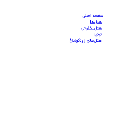
هتل‌های زونگولداغ
صفحه اصلی
/
هتل‌ها
/
هتل خارجی
/
ترکیه
/
هتل‌های زونگولداغ
/
لیست هتل‌های زونگولداغ
انتخاب هتل
انتخاب اتاق
اطلاعات مسافران
تایید پرداخت
زمان باقی مانده برای ثبت: 09:00
100%
در حال بارگذاری...