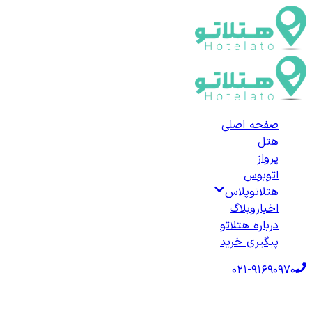
صفحه اصلی
هتل
پرواز
اتوبوس
هتلاتوپلاس
اخبار
وبلاگ
درباره هتلاتو
پیگیری خرید
021-91690970
صفحه اصلی
هتل‌ها
هتل خارجی
ترکیه
هتل‌های زونگولداغ
لیست