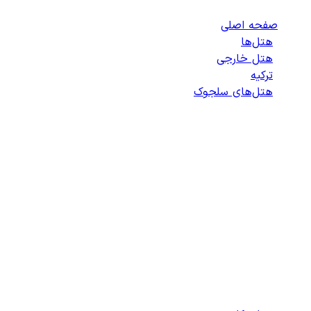
صفحه اصلی
/
هتل‌ها
/
هتل خارجی
/
ترکیه
/
هتل‌های سلجوک
/
لیست هتل‌های سلجوک
انتخاب هتل
انتخاب اتاق
اطلاعات مسافران
تایید پرداخت
زمان باقی مانده برای ثبت: 09:00
100%
در حال بارگذاری...
دسترسی سریع