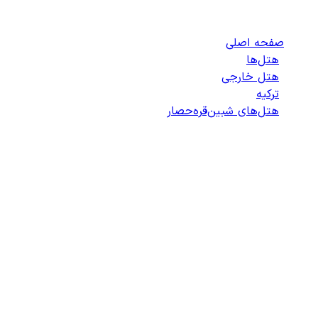
هتل‌های شبین‌قره‌حصار
صفحه اصلی
/
هتل‌ها
/
هتل خارجی
/
ترکیه
/
هتل‌های شبین‌قره‌حصار
/
لیست هتل‌های شبین‌قره‌حصار
انتخاب هتل
انتخاب اتاق
اطلاعات مسافران
تایید پرداخت
زمان باقی مانده برای ثبت: 09:00
100%
در حال بارگذاری...