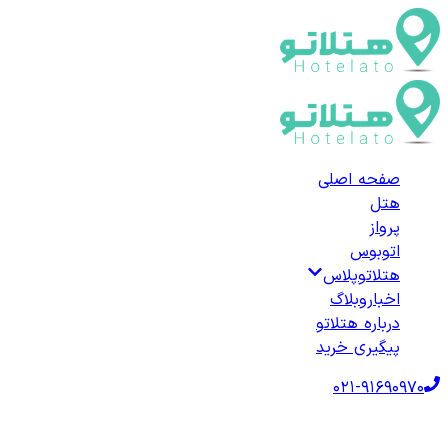
صفحه اصلی
هتل
پرواز
اتوبوس
هتلاتوپلاس
اخبار
وبلاگ
درباره هتلاتو
پیگیری خرید
021-91690970
صفحه اصلی
هتل‌ها
هتل خارجی
ترکیه
هتل‌های شانلی‌اورفا
لیست هتل‌های