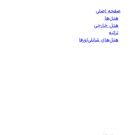
صفحه اصلی
/
هتل‌ها
/
هتل خارجی
/
ترکیه
/
هتل‌های شانلی‌اورفا
/
لیست هتل‌های شانلی‌اورفا
انتخاب هتل
انتخاب اتاق
اطلاعات مسافران
تایید پرداخت
زمان باقی مانده برای ثبت: 09:00
100%
در حال بارگذاری...
دسترسی سریع