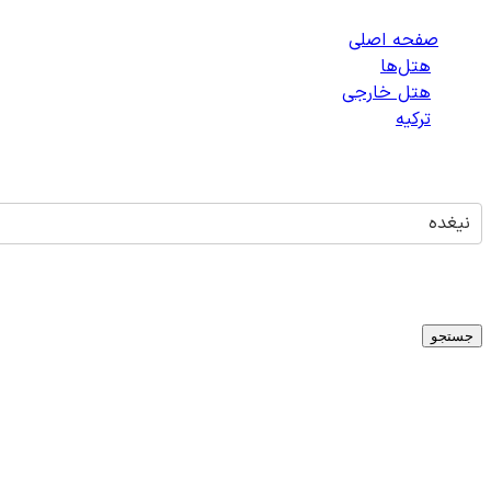
صفحه اصلی
/
هتل‌ها
/
هتل خارجی
/
ترکیه
/
هتل‌های نیغده
نیغده
تاریخ ورود
-
تاریخ خروج
میلادی
1
اتاق -
1
بزرگسال -
0
کودک
جستجو
هتلی برای
نیغده
یافت نشد
متأسفانه در حال حاضر هتلی برای شهر
نیغده
،
ترکیه
در دسترس نی