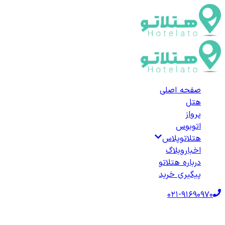
صفحه اصلی
هتل
پرواز
اتوبوس
هتلاتوپلاس
اخبار
وبلاگ
درباره هتلاتو
پیگیری خرید
021-91690970
صفحه اصلی
هتل‌ها
هتل خارجی
ترکیه
هتل‌های نیغده