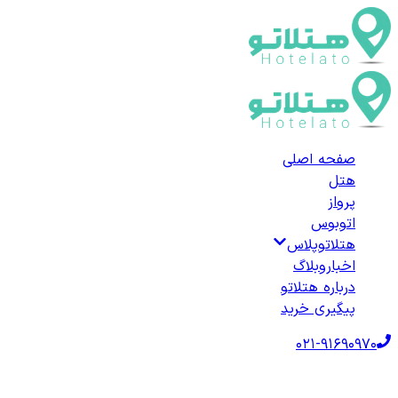
صفحه اصلی
هتل
پرواز
اتوبوس
هتلاتوپلاس
اخبار
وبلاگ
درباره هتلاتو
پیگیری خرید
021-91690970
صفحه اصلی
هتل‌ها
هتل خارجی
ترکیه
هتل‌های کوملوجا
لیست هتل‌های 