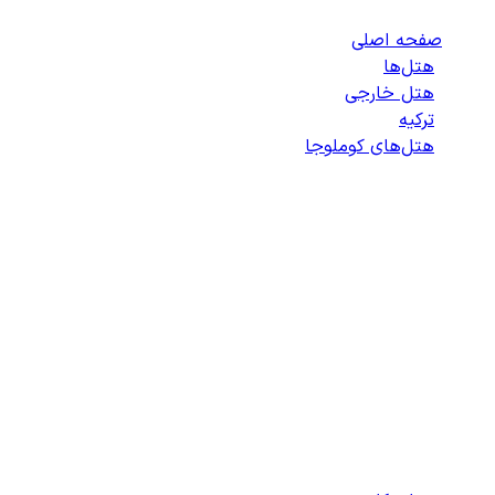
صفحه اصلی
/
هتل‌ها
/
هتل خارجی
/
ترکیه
/
هتل‌های کوملوجا
/
لیست هتل‌های کوملوجا
انتخاب هتل
انتخاب اتاق
اطلاعات مسافران
تایید پرداخت
زمان باقی مانده برای ثبت: 09:00
100%
در حال بارگذاری...
دسترسی سریع