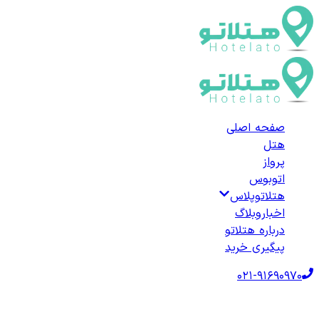
صفحه اصلی
هتل
پرواز
اتوبوس
هتلاتوپلاس
اخبار
وبلاگ
درباره هتلاتو
پیگیری خرید
021-91690970
صفحه اصلی
هتل‌ها
هتل خارجی
ترکیه
هتل‌های قزلجه‌حمام