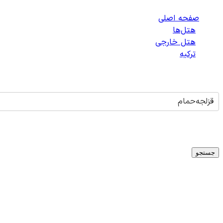
صفحه اصلی
/
هتل‌ها
/
هتل خارجی
/
ترکیه
/
هتل‌های قزلجه‌حمام
قزلجه‌حمام
تاریخ ورود
-
تاریخ خروج
میلادی
1
اتاق -
1
بزرگسال -
0
کودک
جستجو
هتلی برای
قزلجه‌حمام
یافت نشد
متأسفانه در حال حاضر هتلی برای شهر
قزلجه‌حمام
،
ترکیه
در دستر