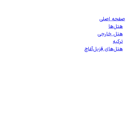
هتل‌های قِزیل‌آغاچ
صفحه اصلی
/
هتل‌ها
/
هتل خارجی
/
ترکیه
/
هتل‌های قِزیل‌آغاچ
/
لیست هتل‌های قِزیل‌آغاچ
انتخاب هتل
انتخاب اتاق
اطلاعات مسافران
تایید پرداخت
زمان باقی مانده برای ثبت: 09:00
100%
در حال بارگذاری...