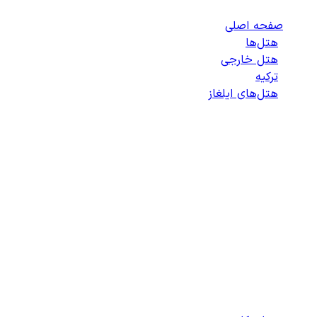
صفحه اصلی
/
هتل‌ها
/
هتل خارجی
/
ترکیه
/
هتل‌های ایلغاز
/
لیست هتل‌های ایلغاز
انتخاب هتل
انتخاب اتاق
اطلاعات مسافران
تایید پرداخت
زمان باقی مانده برای ثبت: 09:00
100%
در حال بارگذاری...
دسترسی سریع