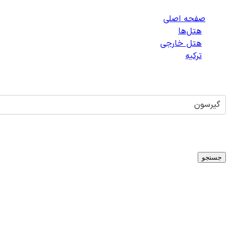
صفحه اصلی
/
هتل‌ها
/
هتل خارجی
/
ترکیه
/
هتل‌های گیرسون
گیرسون
تاریخ ورود
-
تاریخ خروج
میلادی
1
اتاق -
1
بزرگسال -
0
کودک
جستجو
هتلی برای
گیرسون
یافت نشد
متأسفانه در حال حاضر هتلی برای شهر
گیرسون
،
ترکیه
در دسترس ن