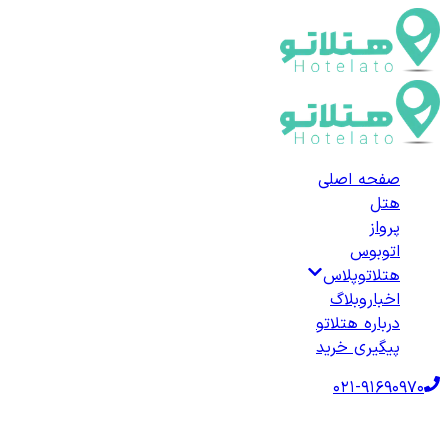
صفحه اصلی
هتل
پرواز
اتوبوس
هتلاتوپلاس
اخبار
وبلاگ
درباره هتلاتو
پیگیری خرید
021-91690970
صفحه اصلی
هتل‌ها
هتل خارجی
ترکیه
هتل‌های گیرسون