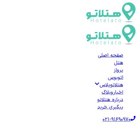
صفحه اصلی
هتل
پرواز
اتوبوس
هتلاتوپلاس
اخبار
وبلاگ
درباره هتلاتو
پیگیری خرید
021-91690970
صفحه اصلی
هتل‌ها
هتل خارجی
ترکیه
هتل‌های فوچا