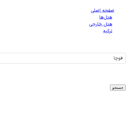
صفحه اصلی
/
هتل‌ها
/
هتل خارجی
/
ترکیه
/
هتل‌های فوچا
فوچا
تاریخ ورود
-
تاریخ خروج
میلادی
1
اتاق -
1
بزرگسال -
0
کودک
جستجو
هتلی برای
فوچا
یافت نشد
متأسفانه در حال حاضر هتلی برای شهر
فوچا
،
ترکیه
در دسترس نیس