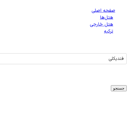
صفحه اصلی
/
هتل‌ها
/
هتل خارجی
/
ترکیه
/
هتل‌های فندیکلی
فندیکلی
تاریخ ورود
-
تاریخ خروج
میلادی
1
اتاق -
1
بزرگسال -
0
کودک
جستجو
هتلی برای
فندیکلی
یافت نشد
متأسفانه در حال حاضر هتلی برای شهر
فندیکلی
،
ترکیه
در دسترس ن