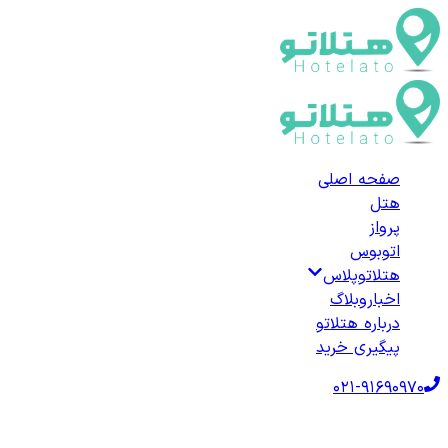
صفحه اصلی
هتل
پرواز
اتوبوس
هتلاتوپلاس
اخبار
وبلاگ
درباره هتلاتو
پیگیری خرید
021-91690970
صفحه اصلی
هتل‌ها
هتل خارجی
ترکیه
هتل‌های فندیکلی