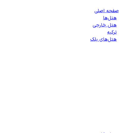
صفحه اصلی
/
هتل‌ها
/
هتل خارجی
/
ترکیه
/
هتل‌های بلک
/
لیست هتل‌های بلک
انتخاب هتل
انتخاب اتاق
اطلاعات مسافران
تایید پرداخت
زمان باقی مانده برای ثبت: 09:00
100%
در حال بارگذاری...
دسترسی سریع