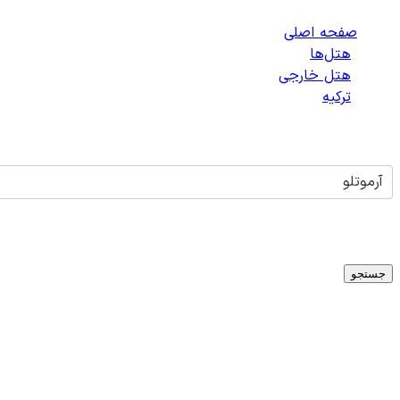
صفحه اصلی
/
هتل‌ها
/
هتل خارجی
/
ترکیه
/
هتل‌های آرموتلو
آرموتلو
تاریخ ورود
-
تاریخ خروج
میلادی
1
اتاق -
1
بزرگسال -
0
کودک
جستجو
هتلی برای
آرموتلو
یافت نشد
متأسفانه در حال حاضر هتلی برای شهر
آرموتلو
،
ترکیه
در دسترس ن