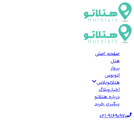
صفحه اصلی
هتل
پرواز
اتوبوس
هتلاتوپلاس
اخبار
وبلاگ
درباره هتلاتو
پیگیری خرید
021-91690970
صفحه اصلی
هتل‌ها
هتل خارجی
ترکیه
هتل‌های آرموتلو