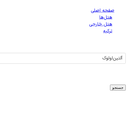
صفحه اصلی
/
هتل‌ها
/
هتل خارجی
/
ترکیه
/
هتل‌های آلتین‌اولوک
آلتین‌اولوک
تاریخ ورود
-
تاریخ خروج
میلادی
1
اتاق -
1
بزرگسال -
0
کودک
جستجو
هتلی برای
آلتین‌اولوک
یافت نشد
متأسفانه در حال حاضر هتلی برای شهر
آلتین‌اولوک
،
ترکیه
در دستر