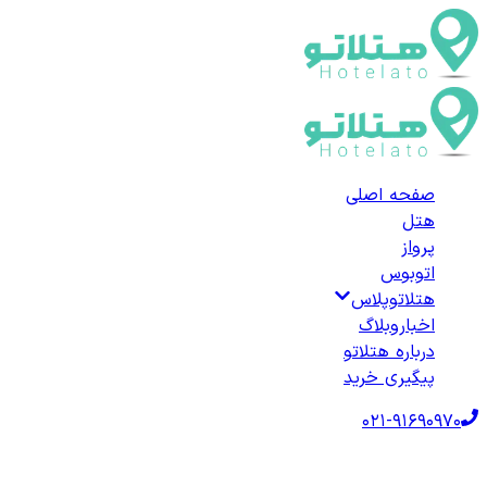
صفحه اصلی
هتل
پرواز
اتوبوس
هتلاتوپلاس
اخبار
وبلاگ
درباره هتلاتو
پیگیری خرید
021-91690970
صفحه اصلی
هتل‌ها
هتل خارجی
ترکیه
هتل‌های آلتین‌اولوک