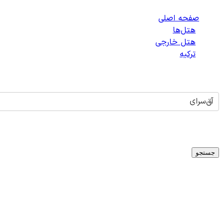
صفحه اصلی
/
هتل‌ها
/
هتل خارجی
/
ترکیه
/
هتل‌های آق‌سرای
آق‌سرای
تاریخ ورود
-
تاریخ خروج
میلادی
1
اتاق -
1
بزرگسال -
0
کودک
جستجو
هتلی برای
آق‌سرای
یافت نشد
متأسفانه در حال حاضر هتلی برای شهر
آق‌سرای
،
ترکیه
در دسترس ن