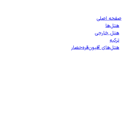
هتل‌های آفیون‌قره‌حصار
صفحه اصلی
/
هتل‌ها
/
هتل خارجی
/
ترکیه
/
هتل‌های آفیون‌قره‌حصار
/
لیست هتل‌های آفیون‌قره‌حصار
انتخاب هتل
انتخاب اتاق
اطلاعات مسافران
تایید پرداخت
زمان باقی مانده برای ثبت: 09:00
100%
در حال بارگذاری...