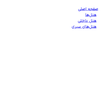
صفحه اصلی
/
هتل‌ها
/
هتل داخلی
/
هتل‌های سیری
/
لیست هتل‌های سیری
انتخاب هتل
انتخاب اتاق
اطلاعات مسافران
تایید پرداخت
زمان باقی مانده برای ثبت: 09:00
100%
در حال جستجو ...
در حال خواندن جزئیات جستجو...