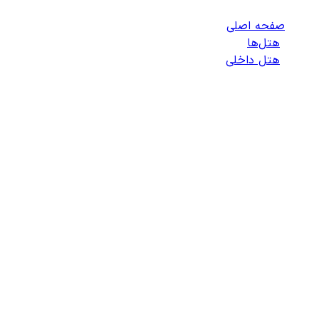
صفحه اصلی
/
هتل‌ها
/
هتل داخلی
/
هتل‌های قروه
رزرو هتل در
قروه
، بهترین قیمت
و بیشترین تخفیف هتلاتو
قروه
تاریخ ورود
-
تاریخ خروج
میلادی
۱ اتاق - ۱ بزرگسال - ۰ کودک
جستجو
هتل‌های
قروه