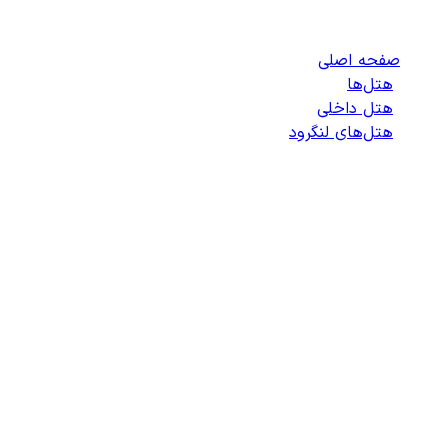
لنگرود
صفحه اصلی
/
هتل‌ها
/
هتل داخلی
/
هتل‌های لنگرود
/
لیست هتل‌های لنگرود
انتخاب هتل
انتخاب اتاق
اطلاعات مسافران
تایید پرداخت
زمان باقی مانده برای ثبت: 09:00
100%
در حال جستجو ...
در حال خواندن جزئیات جستجو...