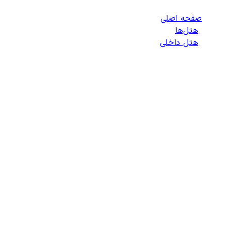
صفحه اصلی
/
هتل‌ها
/
هتل داخلی
/
هتل‌های جویبار
رزرو هتل در
جویبار
، بهترین
قیمت و بیشترین تخفیف هتلاتو
جویبار
تاریخ ورود
-
تاریخ خروج
میلادی
۱ اتاق - ۱ بزرگسال - ۰ کودک
جستجو
هتل‌های
جویبار