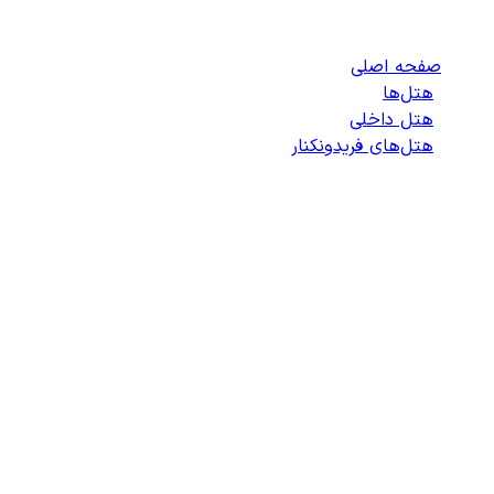
فریدونکنار
صفحه اصلی
/
هتل‌ها
/
هتل داخلی
/
هتل‌های فریدونکنار
/
لیست هتل‌های فریدونکنار
انتخاب هتل
انتخاب اتاق
اطلاعات مسافران
تایید پرداخت
زمان باقی مانده برای ثبت: 09:00
100%
در حال جستجو ...
در حال خواندن جزئیات جستجو...