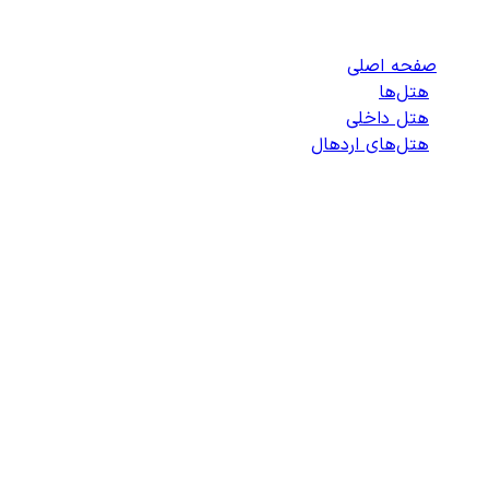
اردهال
صفحه اصلی
/
هتل‌ها
/
هتل داخلی
/
هتل‌های اردهال
/
لیست هتل‌های اردهال
انتخاب هتل
انتخاب اتاق
اطلاعات مسافران
تایید پرداخت
زمان باقی مانده برای ثبت: 09:00
100%
در حال جستجو ...
در حال خواندن جزئیات جستجو...